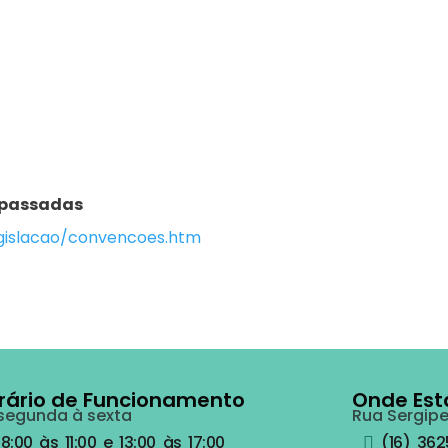
 passadas
egislacao/convencoes.htm
rário de Funcionamento
Onde Es
segunda à sexta
Rua Sergipe
8:00 às 11:00 e 13:00 às 17:00
(16) 36