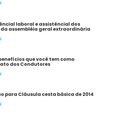
i
ncial laboral e assistêncial dos
da assembléia geral extraordinária
i
benefícios que você tem como
cato dos Condutores
i
ão para Cláusula cesta básica de 2014
i