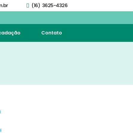
.br
(16) 3625-4326
cadação
Contato
i
i