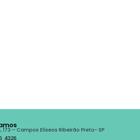
tamos
, 173 – Campos Elíseos Ribeirão Preto- SP
25 4326